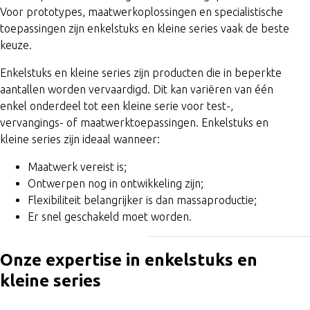
Voor het realiseren van nauwkeurige
Voor prototypes, maatwerkoplossingen en specialistische
enkelstuks of series.
toepassingen zijn enkelstuks en kleine series vaak de beste
keuze.
Enkelstuks en kleine series zijn producten die in beperkte
aantallen worden vervaardigd. Dit kan variëren van één
enkel onderdeel tot een kleine serie voor test-,
vervangings- of maatwerktoepassingen. Enkelstuks en
Afbramen, kanten breken en trommelen vo
kleine series zijn ideaal wanneer:
Maatwerk vereist is;
Ontwerpen nog in ontwikkeling zijn;
Flexibiliteit belangrijker is dan massaproductie;
Er snel geschakeld moet worden.
Wanneer snelheid, pre
afwerking vereist zijn.
Poedercoating-oplossin
Onze expertise
in enkelstuks en
bescherming als een hoogwaardige finish.
kleine series