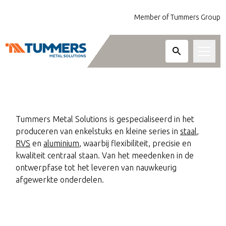
Member of Tummers Group
ENKELSTUKS EN KLEINE
Bewerkingen
SERIES
Metaalsoorten
Tummers Metal Solutions is gespecialiseerd in het
produceren van enkelstuks en kleine series in
staal
,
Diensten
RVS
en
aluminium
, waarbij flexibiliteit, precisie en
kwaliteit centraal staan. Van het meedenken in de
Sectoren
Lasersnijden van staal, RVS, aluminium en an
ontwerpfase tot het leveren van nauwkeurig
Frezen tot 3-, 4- en 5-assige bewerkingen v
afgewerkte onderdelen.
Over ons
van 1.5 meter lang.