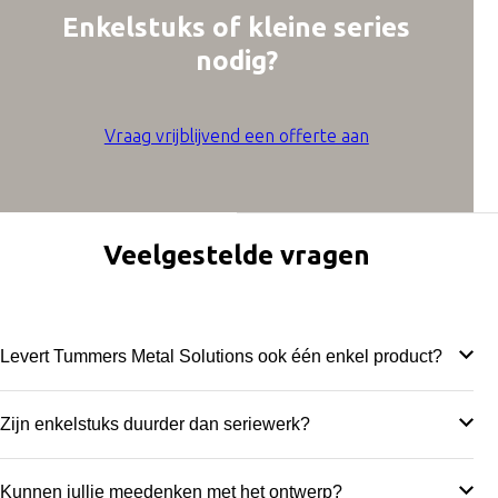
Enkelstuks
of
kleine series
nodig?
Vraag vrijblijvend een offerte aan
Veelgestelde vragen
Levert Tummers Metal Solutions ook één enkel product?
Ja, wij produceren zowel enkelstuks als kleine series.
Zijn enkelstuks duurder dan seriewerk?
Ook voor één enkel onderdeel kun je bij ons terecht.
De kostprijs per stuk ligt vaak hoger dan bij grote series,
Kunnen jullie meedenken met het ontwerp?
maar doordat er geen hoge opstartkosten zijn, is deze