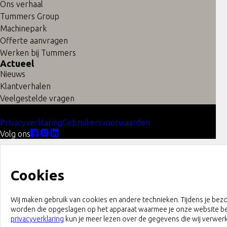
maken wij uitsluitend in het kader van een betaalde
Ons verhaal
opdracht, waarbij we ook de bewerkingen mogen
Tummers Group
uitvoeren.
Machinepark
Offerte aanvragen
Werken bij Tummers
Actueel
Nieuws
Klantverhalen
Veelgestelde vragen
© 2026 Tummers Metal Solutions
Privacyverklaring
Gebruikersvoorwaarden
Volg ons
Cookies
Wij maken gebruik van cookies en andere technieken. Tijdens je bez
worden die opgeslagen op het apparaat waarmee je onze website b
privacyverklaring
kun je meer lezen over de gegevens die wij verwer