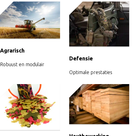
Voor het realiseren van nauwkeurige
enkelstuks of series.
Agrarisch
Afbramen, kanten breken en trommelen vo
Defensie
Robuust en modulair
Optimale prestaties
Wanneer snelheid, pre
afwerking vereist zijn.
Poedercoating-oplossin
bescherming als een hoogwaardige finish.
Houtbewerking