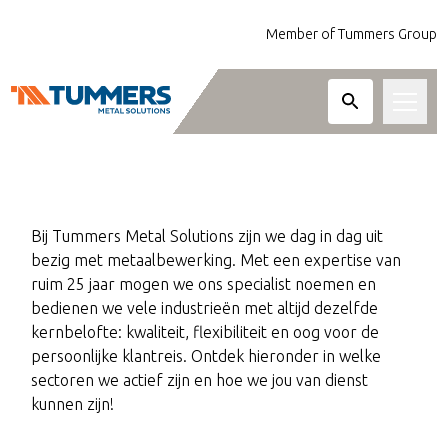
Member of Tummers Group
METAALBEWERKING VOOR
Bewerkingen
JOUW SECTOR
Metaalsoorten
Bij Tummers Metal Solutions zijn we dag in dag uit
bezig met metaalbewerking. Met een expertise van
Diensten
ruim 25 jaar mogen we ons specialist noemen en
bedienen we vele industrieën met altijd dezelfde
Sectoren
Lasersnijden van staal, RVS, aluminium en an
kernbelofte: kwaliteit, flexibiliteit en oog voor de
Frezen tot 3-, 4- en 5-assige bewerkingen v
persoonlijke klantreis. Ontdek hieronder in welke
Over ons
van 1.5 meter lang.
sectoren we actief zijn en hoe we jou van dienst
kunnen zijn!