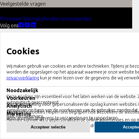
Veelgestelde vragen
© 2026 Tummers Metal Solutions
Privacyverklaring
Gebruikersvoorwaarden
Volg ons
Cookies
Wij maken gebruik van cookies en andere technieken. Tijdens je bez
worden die opgeslagen op het apparaat waarmee je onze website b
privacyverklaring
kun je meer lezen over de gegevens die wij verwer
Noodzakelijk
Deze cookies zijn essentieel voor het laten werken van de website.
Voorkeuren
automatisch geaccepteerd.
Met toestemming voor gepersonaliseerde opslag kunnen websites 
Analytisch
aanpassen op basis van de voorkeuren van de gebruiker, zonder dat 
Statistische cookies helpen ons begrijpen hoe bezoekers de websit
Marketing
gaat van de privacy.
door anoniem gegevens te verzamelen en te rapporteren.
Hiermee kunnen wij u gepersonaliseerde online advertenties en op 
gemaakte inhoud tonen op basis van uw gedrag.
Accepteer selectie
Acceptee