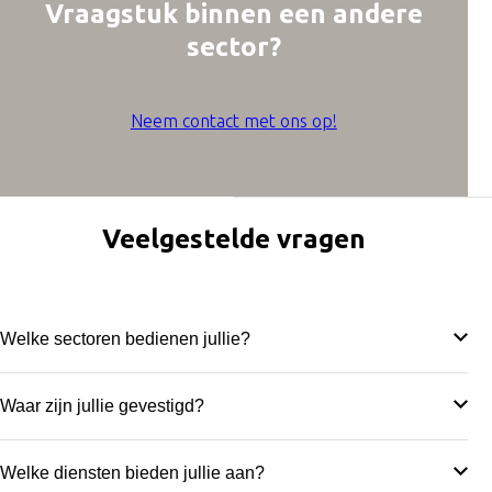
Vraagstuk binnen een
andere
sector?
Neem contact met ons op!
Veelgestelde vragen
Welke sectoren bedienen jullie?
We maken halffabricaten voor de
voedingsindustrie
,
Waar zijn jullie gevestigd?
agrarische sector
,
verpakkingsindustrie
,
houtbewerking
,
maritiem
en meer… Bekijk
hier
alle sectoren!
Ons hoofdkantoor en productiefaciliteiten bevinden zich
Welke diensten bieden jullie aan?
in Hoogerheide, maar met onze diensten en producten