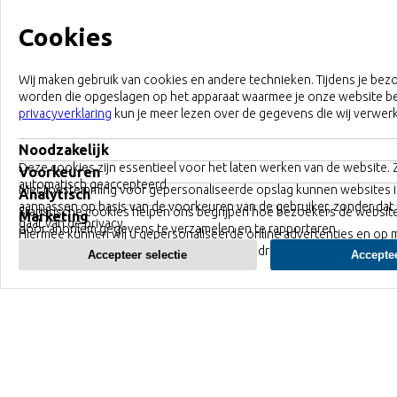
Cookies
Wij maken gebruik van cookies en andere technieken. Tijdens je bez
worden die opgeslagen op het apparaat waarmee je onze website b
privacyverklaring
kun je meer lezen over de gegevens die wij verwer
Noodzakelijk
Deze cookies zijn essentieel voor het laten werken van de website.
Voorkeuren
automatisch geaccepteerd.
Met toestemming voor gepersonaliseerde opslag kunnen websites 
Analytisch
aanpassen op basis van de voorkeuren van de gebruiker, zonder dat 
Statistische cookies helpen ons begrijpen hoe bezoekers de websit
Marketing
gaat van de privacy.
door anoniem gegevens te verzamelen en te rapporteren.
Hiermee kunnen wij u gepersonaliseerde online advertenties en op 
gemaakte inhoud tonen op basis van uw gedrag.
Accepteer selectie
Acceptee