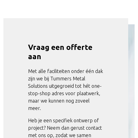
Voor snel en efficiënt
Ideaal als voorbehandeling voo
aluminium.
andere nabehandelingen.
Voor het kanten, zett
plaatwerk in staal, RVS en aluminium.
Vraag een
offerte
Van conventioneel tot CNC gestuurd: tot di
aan
lengte.
Met alle faciliteiten onder één dak
zijn we bij Tummers Metal
Solutions uitgegroeid tot hét one-
stop-shop adres voor plaatwerk,
maar we kunnen nog zoveel
meer.
Van klein walswerk tot grote platen. Van enkelstu
Dé techniek voor hoogwaard
Heb je een specifiek ontwerp of
plaatwerk.
project? Neem dan gerust contact
Voor een schoon, duurzaam opp
met ons op, zodat we samen
verdere bewerkingen of gebruik.