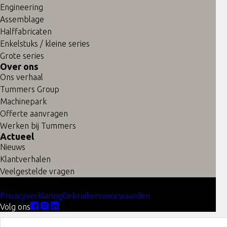
maken wij uitsluitend in het kader van een betaalde
Engineering
opdracht, waarbij we ook de bewerkingen mogen
Assemblage
uitvoeren.
Halffabricaten
Enkelstuks / kleine series
Grote series
Over ons
Ons verhaal
Tummers Group
Machinepark
Offerte aanvragen
Werken bij Tummers
Actueel
Nieuws
Klantverhalen
Veelgestelde vragen
© 2026 Tummers Metal Solutions
Privacyverklaring
Gebruikersvoorwaarden
Volg ons