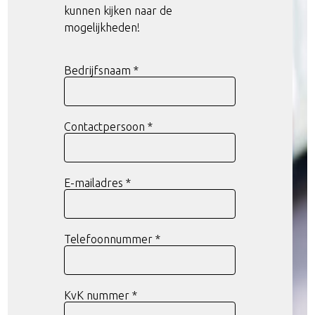
Voor het realiseren van nauwkeurige
kunnen kijken naar de
enkelstuks of series.
mogelijkheden!
Bedrijfsnaam *
Afbramen, kanten breken en trommelen vo
Contactpersoon *
E-mailadres *
Wanneer snelheid, pre
Telefoonnummer *
afwerking vereist zijn.
Poedercoating-oplossin
bescherming als een hoogwaardige finish.
KvK nummer *