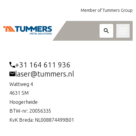
Member of Tummers Group
OFFERTE AANVRAGEN
Bewerkingen
+31 164 611 936
Metaalsoorten
laser@tummers.nl
Diensten
Wattweg 4
4631 SM
Sectoren
Lasersnijden van staal, RVS, aluminium en an
Hoogerheide
Frezen tot 3-, 4- en 5-assige bewerkingen v
Over ons
BTW-nr: 20056335
van 1.5 meter lang.
KvK Breda: NL008874499B01