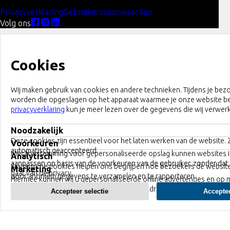
Privacyverklaring
Gebruikersvoorwaarden
Volg ons
Cookies
Wij maken gebruik van cookies en andere technieken. Tijdens je bez
worden die opgeslagen op het apparaat waarmee je onze website b
privacyverklaring
kun je meer lezen over de gegevens die wij verwer
Noodzakelijk
Deze cookies zijn essentieel voor het laten werken van de website.
Voorkeuren
automatisch geaccepteerd.
Met toestemming voor gepersonaliseerde opslag kunnen websites 
Analytisch
aanpassen op basis van de voorkeuren van de gebruiker, zonder dat 
Statistische cookies helpen ons begrijpen hoe bezoekers de websit
Marketing
gaat van de privacy.
door anoniem gegevens te verzamelen en te rapporteren.
Hiermee kunnen wij u gepersonaliseerde online advertenties en op 
gemaakte inhoud tonen op basis van uw gedrag.
Accepteer selectie
Acceptee