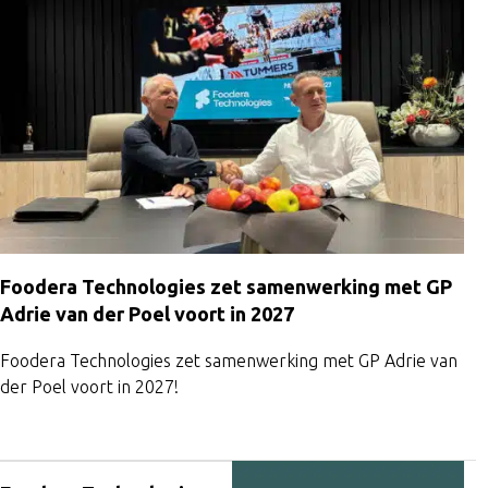
Voor het realiseren van nauwkeurige
enkelstuks of series.
Afbramen, kanten breken en trommelen vo
Foodera Technologies zet samenwerking met GP
Adrie van der Poel voort in 2027
Wanneer snelheid, pre
Foodera Technologies zet samenwerking met GP Adrie van
afwerking vereist zijn.
Poedercoating-oplossin
der Poel voort in 2027!
bescherming als een hoogwaardige finish.