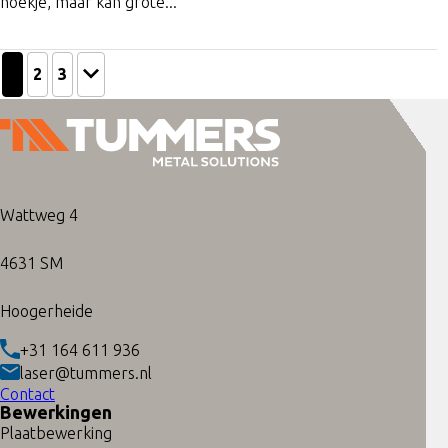
hoekje, maar kan grote...
1
2
3
Wattweg 4
4631 SM
Hoogerheide
+31 164 611 936
laser@tummers.nl
Contact
Bewerkingen
Plaatbewerking