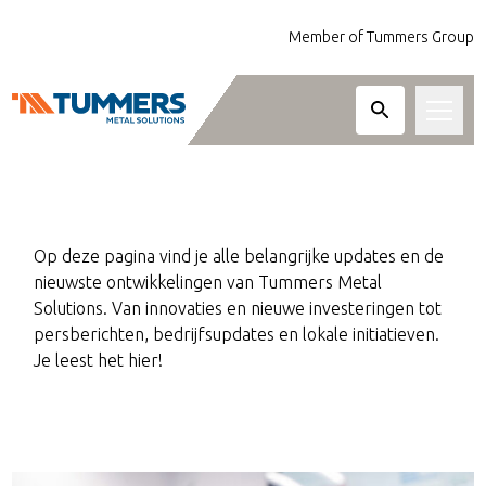
Member of Tummers Group
ALTIJD ACTUEEL EN
Bewerkingen
UP-TO-DATE
Metaalsoorten
Op deze pagina vind je alle belangrijke updates en de
nieuwste ontwikkelingen van Tummers Metal
Diensten
Solutions. Van innovaties en nieuwe investeringen tot
persberichten, bedrijfsupdates en lokale initiatieven.
Sectoren
Lasersnijden van staal, RVS, aluminium en an
Je leest het hier!
Frezen tot 3-, 4- en 5-assige bewerkingen v
Over ons
van 1.5 meter lang.